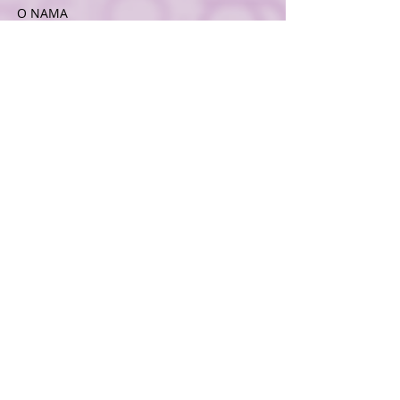
O NAMA
Savez građana Civis je nevladina,
građanska i neprofitna organizacija.
Osnovana je 2019. godine, kao asocijacija
i pokret slobodnih građana i nezavisnih
intelektualaca.
Pridruži se
Newsletter
Pošalji
KONTAKT
E:
info@civiscg.me