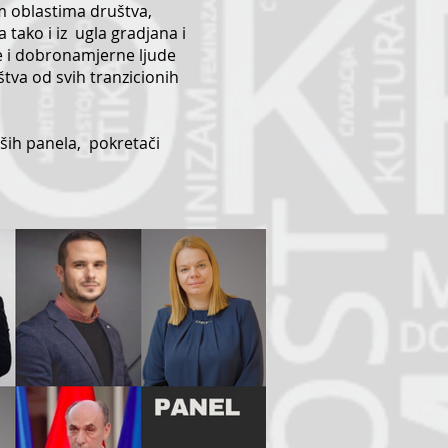
m oblastima društva,
 tako i iz ugla gradjana i
e i dobronamjerne ljude
tva od svih tranzicionih
naših panela, pokretači