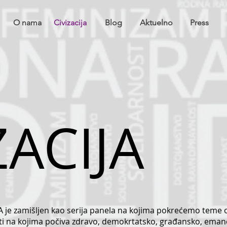
O nama
Civizacija
Blog
Aktuelno
Press
ZACIJA
je zamišljen kao serija panela na kojima pokrećemo teme od
sti na kojima počiva zdravo, demokrtatsko, građansko, ema