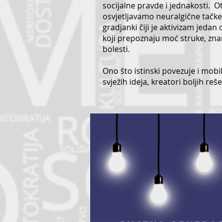
socijalne pravde i jednakosti. 
osvjetljavamo neuralgične tačke 
gradjanki čiji je aktivizam jed
koji prepoznaju moć struke, znan
bolesti.
Ono što istinski povezuje i mobil
svježih ideja, kreatori boljih r