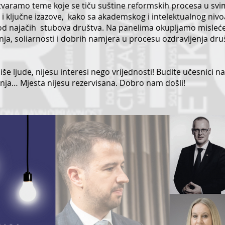
Otvaramo teme koje se tiču suštine reformskih procesa u svi
i ključne izazove, kako sa akademskog i intelektualnog nivoa
an od najačih stubova društva. Na panelima okupljamo misleć
ja, soliarnosti i dobrih namjera u procesu ozdravljenja druš
iše ljude, nijesu interesi nego vrijednosti! Budite učesnici 
ešenja… Mjesta nijesu rezervisana. Dobro nam došli!